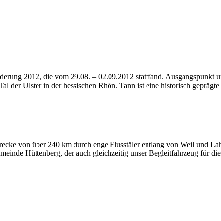
ung 2012, die vom 29.08. – 02.09.2012 stattfand. Ausgangspunkt unse
al der Ulster in der hessischen Rhön. Tann ist eine historisch geprägt
Strecke von über 240 km durch enge Flusstäler entlang von Weil und L
einde Hüttenberg, der auch gleichzeitig unser Begleitfahrzeug für d